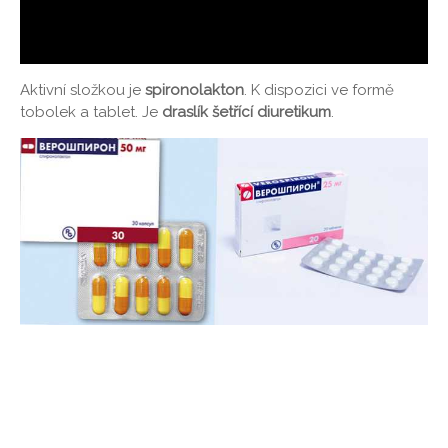
Aktivní složkou je
spironolakton
. K dispozici ve formě
tobolek a tablet. Je
draslík šetřící diuretikum
.