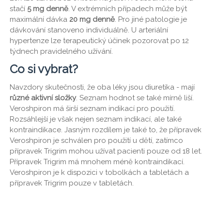
stačí
5 mg denně
. V extrémních případech může být
maximální dávka
20 mg denně
. Pro jiné patologie je
dávkování stanoveno individuálně. U arteriální
hypertenze lze terapeutický účinek pozorovat po 12
týdnech pravidelného užívání.
Co si vybrat?
Navzdory skutečnosti, že oba léky jsou diuretika - mají
různé aktivní složky
. Seznam hodnot se také mírně liší.
Veroshpiron má širší seznam indikací pro použití.
Rozsáhlejší je však nejen seznam indikací, ale také
kontraindikace. Jasným rozdílem je také to, že přípravek
Veroshpiron je schválen pro použití u dětí, zatímco
přípravek Trigrim mohou užívat pacienti pouze od 18 let.
Přípravek Trigrim má mnohem méně kontraindikací.
Veroshpiron je k dispozici v tobolkách a tabletách a
přípravek Trigrim pouze v tabletách.