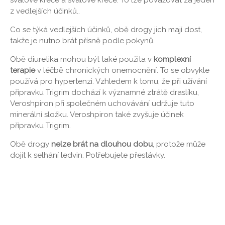
z vedlejších účinků..
Co se týká vedlejších účinků, obě drogy jich mají dost,
takže je nutno brát přísně podle pokynů.
Obě diuretika mohou být také použita v
komplexní
terapie
v léčbě chronických onemocnění. To se obvykle
používá pro hypertenzi. Vzhledem k tomu, že při užívání
přípravku Trigrim dochází k významné ztrátě draslíku,
Veroshpiron při společném uchovávání udržuje tuto
minerální složku. Veroshpiron také zvyšuje účinek
přípravku Trigrim.
Obě drogy
nelze brát na dlouhou dobu
, protože může
dojít k selhání ledvin. Potřebujete přestávky.