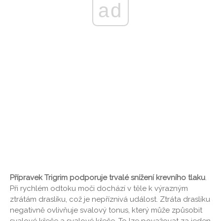
ad
Přípravek Trigrim podporuje trvalé snížení krevního tlaku
.
Při rychlém odtoku moči dochází v těle k výrazným
ztrátám draslíku, což je nepříznivá událost. Ztráta draslíku
negativně ovlivňuje svalový tonus, který může způsobit
svalové křeče a svalové křeče. To lze považovat za jeden