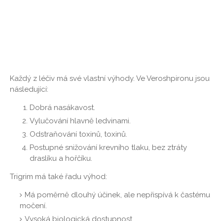
Každý z léčiv má své vlastní výhody. Ve Veroshpironu jsou
následující:
Dobrá nasákavost.
Vylučování hlavně ledvinami.
Odstraňování toxinů, toxinů.
Postupné snižování krevního tlaku, bez ztráty
draslíku a hořčíku.
Trigrim má také řadu výhod:
Má poměrně dlouhý účinek, ale nepřispívá k častému
močení.
Vysoká biologická dostupnost.