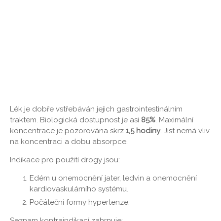
Lék je dobře vstřebáván jejich gastrointestinálním
traktem. Biologická dostupnost je asi
85%
. Maximální
koncentrace je pozorována skrz
1,5 hodiny
. Jíst nemá vliv
na koncentraci a dobu absorpce.
Indikace pro použití drogy jsou:
Edém u onemocnění jater, ledvin a onemocnění
kardiovaskulárního systému.
Počáteční formy hypertenze.
Seznam kontraindikací zahrnuje: