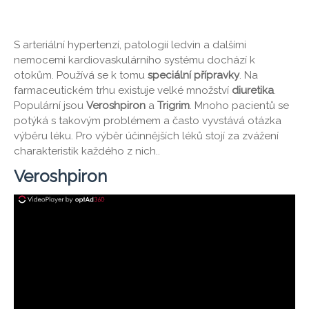
S arteriální hypertenzí, patologií ledvin a dalšími
nemocemi kardiovaskulárního systému dochází k
otokům. Používá se k tomu
speciální přípravky
. Na
farmaceutickém trhu existuje velké množství
diuretika
.
Populární jsou
Veroshpiron
a
Trigrim
. Mnoho pacientů se
potýká s takovým problémem a často vyvstává otázka
výběru léku. Pro výběr účinnějších léků stojí za zvážení
charakteristik každého z nich..
Veroshpiron