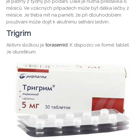
je patrný 2 týdny po podání. Dále je nutná přestávka 6
měsíců. Ve vzácných případech může být délka léčby 2
měsíce. Je třeba mít na paměti, že při dlouhodobém
používání může dojít k akutnímu selhání ledvin..
Trigrim
Aktivní složkou je
torasemid
. K dispozici ve formě tablet.
Je diuretikum.