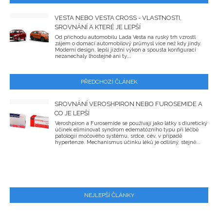
VESTA NEBO VESTA CROSS - VLASTNOSTI,
SROVNÁNÍ A KTERÉ JE LEPŠÍ
Od příchodu automobilu Lada Vesta na ruský trh vzrostl
zájem o domácí automobilový průmysl více než kdy jindy.
Moderní design, lepší jízdní výkon a spousta konfigurací
nezanechaly lhostejné ani ty...
PŘEDCHOZÍ ČLÁNEK
SROVNÁNÍ VEROSHPIRON NEBO FUROSEMIDE A
CO JE LEPŠÍ
Veroshpiron a Furosemide se používají jako látky s diuretický
účinek eliminovat syndrom edematózního typu při léčbě
patologií močového systému, srdce, cév, v případě
hypertenze. Mechanismus účinku léků je odlišný, stejně...
NEJLEPŠÍ ČLÁNKY