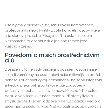
Cíle by měly přispět ke zvýšení úrovně kompetence,
profesionality nebo kvality života konkrétní osoby, která
si je stanoví pro sebe. Mise je služba ostatním lidem.
Neznamená to osobní zisk a jde nad rámec jeho
vlastních zájmů..
Povědomí o misích prostřednictvím
cílů
Dosažení cílů ne vždy přispívá k dosažení osobní mise.
Jsou-li zaměřeny na uspokojení nejprimitivnějších potřeb,
nenesou duchovní vývoj, neznamenají na sobě intenzivní
a tvrdou práci, pak jsou takové cíle způsobeny
dočasnými touhami a mluví o nezralé osobě. Po celou
dobu a ve všech kulturách mnoho lidí přemýšlelo o
smyslu života. Hledání odpovědi na tuto otázku vedlo k
určení jejího účelu, tj. Mise. Naše století je dobou velkých