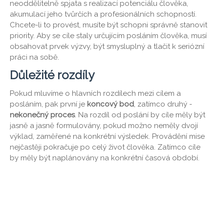
neoddělitelně spjata s realizací potenciálu člověka,
akumulací jeho tvůrčích a profesionálních schopností.
Chcete-li to provést, musíte být schopni správně stanovit
priority. Aby se cíle staly určujícím posláním člověka, musí
obsahovat prvek výzvy, být smysluplný a tlačit k seriózní
práci na sobě.
Důležité rozdíly
Pokud mluvíme o hlavních rozdílech mezi cílem a
posláním, pak první je
koncový bod
, zatímco druhý -
nekonečný proces
. Na rozdíl od poslání by cíle měly být
jasně a jasně formulovány, pokud možno neměly dvojí
výklad, zaměřené na konkrétní výsledek. Provádění mise
nejčastěji pokračuje po celý život člověka. Zatímco cíle
by měly být naplánovány na konkrétní časová období.