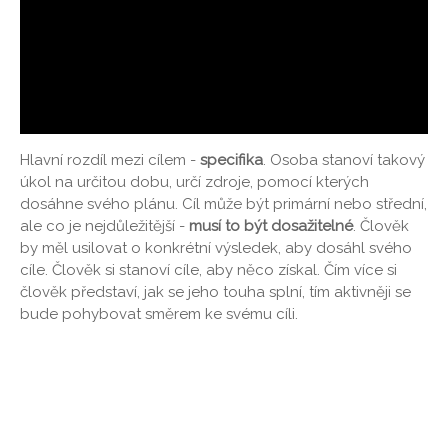
Hlavní rozdíl mezi cílem -
specifika
. Osoba stanoví takový
úkol na určitou dobu, určí zdroje, pomocí kterých
dosáhne svého plánu. Cíl může být primární nebo střední,
ale co je nejdůležitější -
musí to být dosažitelné
. Člověk
by měl usilovat o konkrétní výsledek, aby dosáhl svého
cíle. Člověk si stanoví cíle, aby něco získal. Čím více si
člověk představí, jak se jeho touha splní, tím aktivněji se
bude pohybovat směrem ke svému cíli.