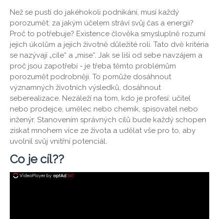
Než se pustí do jakéhokoli podnikání, musí každý
porozumět: za jakým účelem stráví svůj čas a energii?
Proč to potřebuje? Existence člověka smysluplně rozumí
jejich úkolům a jejich životně důležité roli. Tato dvě kritéria
se nazývají „cíle“ a „mise“. Jak se liší od sebe navzájem a
proč jsou zapotřebí - je třeba těmto problémům
porozumět podrobněji. To pomůže dosáhnout
významných životních výsledků, dosáhnout
seberealizace. Nezáleží na tom, kdo je profesí: učitel
nebo prodejce, umělec nebo chemik, spisovatel nebo
inženýr. Stanovením správných cílů bude každý schopen
získat mnohem více ze života a udělat vše pro to, aby
uvolnil svůj vnitřní potenciál.
Co je cíl??