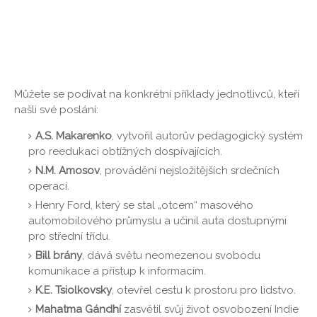
Můžete se podívat na konkrétní příklady jednotlivců, kteří
našli své poslání:
A.S. Makarenko
, vytvořil autorův pedagogický systém
pro reedukaci obtížných dospívajících.
N.M. Amosov
, provádění nejsložitějších srdečních
operací.
Henry Ford, který se stal „otcem“ masového
automobilového průmyslu a učinil auta dostupnými
pro střední třídu.
Bill brány
, dává světu neomezenou svobodu
komunikace a přístup k informacím.
K.E. Tsiolkovsky
, otevřel cestu k prostoru pro lidstvo.
Mahatma Gándhí
zasvětil svůj život osvobození Indie