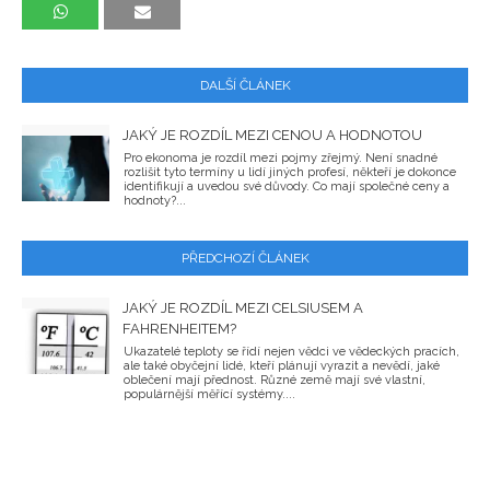
DALŠÍ ČLÁNEK
JAKÝ JE ROZDÍL MEZI CENOU A HODNOTOU
Pro ekonoma je rozdíl mezi pojmy zřejmý. Není snadné
rozlišit tyto termíny u lidí jiných profesí, někteří je dokonce
identifikují a uvedou své důvody. Co mají společné ceny a
hodnoty?...
PŘEDCHOZÍ ČLÁNEK
JAKÝ JE ROZDÍL MEZI CELSIUSEM A
FAHRENHEITEM?
Ukazatelé teploty se řídí nejen vědci ve vědeckých pracích,
ale také obyčejní lidé, kteří plánují vyrazit a nevědí, jaké
oblečení mají přednost. Různé země mají své vlastní,
populárnější měřící systémy....