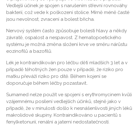
Vedlejší účinek je spojen s narušením střevní rovnováhy
bakterií, což vede k poškození stolice. Mírně méně časté
jsou nevolnost, zvracení a bolest břicha.
Nervový systém často způsobuje bolesti hlavy a někdy
závratě, ospalost a nespavost. Z hematopoetického
systému je možná změna složení krve ve směru nárůstu
eozinofilů a bazofilů.
Lék je kontraindikován pro léčbu dětí mladších 3 let a v
případě těhotných žen pouze v případě, že riziko pro
matku převáží riziko pro dítě. Během kojení se
doporučuje během léčby pozastavit..
Sumamed nelze použít ve spojení s erythromycinem kvůli
vzájemnému posílení vedlejších účinků, stejně jako v
případě, že v minulosti došlo k nesnášenlivosti jiných léků
makrolidové skupiny. Kontraindikováno u pacientů s
fenylketonurií, renální a jaterní nedostatečností.