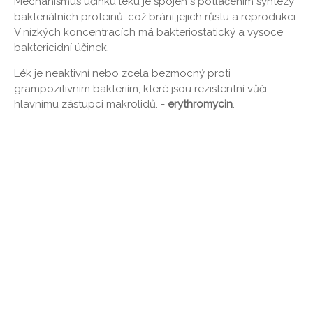
Mechanismus účinku léku je spojen s potlačením syntézy
bakteriálních proteinů, což brání jejich růstu a reprodukci.
V nízkých koncentracích má bakteriostatický a vysoce
baktericidní účinek.
Lék je neaktivní nebo zcela bezmocný proti
grampozitivním bakteriím, které jsou rezistentní vůči
hlavnímu zástupci makrolidů. -
erythromycin
.