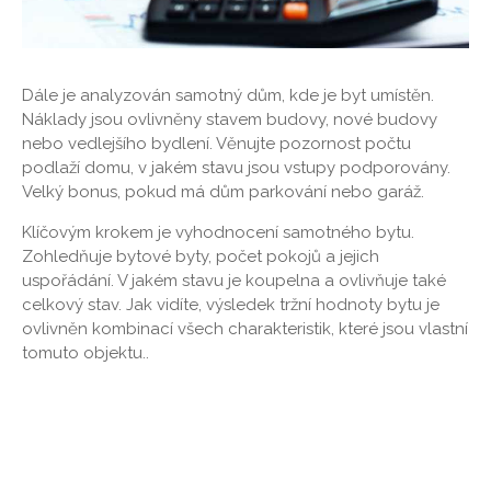
Dále je analyzován samotný dům, kde je byt umístěn.
Náklady jsou ovlivněny stavem budovy, nové budovy
nebo vedlejšího bydlení. Věnujte pozornost počtu
podlaží domu, v jakém stavu jsou vstupy podporovány.
Velký bonus, pokud má dům parkování nebo garáž.
Klíčovým krokem je vyhodnocení samotného bytu.
Zohledňuje bytové byty, počet pokojů a jejich
uspořádání. V jakém stavu je koupelna a ovlivňuje také
celkový stav. Jak vidíte, výsledek tržní hodnoty bytu je
ovlivněn kombinací všech charakteristik, které jsou vlastní
tomuto objektu..