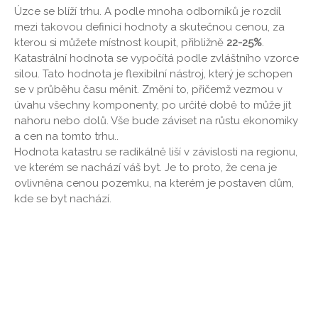
Úzce se blíží trhu. A podle mnoha odborníků je rozdíl
mezi takovou definicí hodnoty a skutečnou cenou, za
kterou si můžete místnost koupit, přibližně
22-25%
.
Katastrální hodnota se vypočítá podle zvláštního vzorce
silou. Tato hodnota je flexibilní nástroj, který je schopen
se v průběhu času měnit. Změní to, přičemž vezmou v
úvahu všechny komponenty, po určité době to může jít
nahoru nebo dolů. Vše bude záviset na růstu ekonomiky
a cen na tomto trhu..
Hodnota katastru se radikálně liší v závislosti na regionu,
ve kterém se nachází váš byt. Je to proto, že cena je
ovlivněna cenou pozemku, na kterém je postaven dům,
kde se byt nachází.