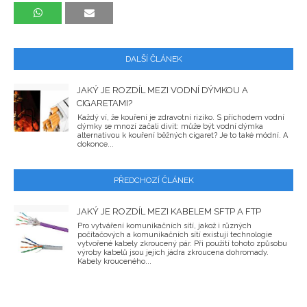
DALŠÍ ČLÁNEK
JAKÝ JE ROZDÍL MEZI VODNÍ DÝMKOU A
CIGARETAMI?
Každý ví, že kouření je zdravotní riziko. S příchodem vodní
dýmky se mnozí začali divit: může být vodní dýmka
alternativou k kouření běžných cigaret? Je to také módní. A
dokonce...
PŘEDCHOZÍ ČLÁNEK
JAKÝ JE ROZDÍL MEZI KABELEM SFTP A FTP
Pro vytváření komunikačních sítí, jakož i různých
počítačových a komunikačních sítí existují technologie
vytvořené kabely zkroucený pár. Při použití tohoto způsobu
výroby kabelů jsou jejich jádra zkroucena dohromady.
Kabely krouceného...