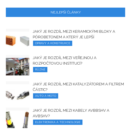
NEJLEPŠÍ ČLÁNKY
JAKÝ JE ROZDÍL MEZI KERAMICKÝMI BLOKY A
PÓROBETONEM A KTERÝ JE LEPŠÍ
OPRAVY A KONSTRUKCE
JAKÝ JE ROZDÍL MEZI VEŘEJNOU A
ROZPOČTOVOU INSTITUCÍ?
RŮZNÉ
JAKÝ JE ROZDÍL MEZI KATALYZÁTOREM A FILTREM
ČÁSTIC?
AUTO A MOTO
JAKÝ JE ROZDÍL MEZI KABELY AVBBSHV A
AVBSHV?
ELEKTRONIKA A TECHNOLOGIE