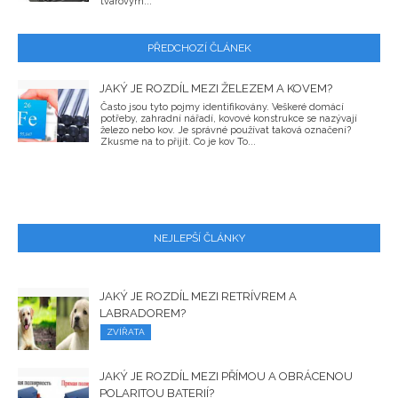
tvarovým...
PŘEDCHOZÍ ČLÁNEK
JAKÝ JE ROZDÍL MEZI ŽELEZEM A KOVEM?
Často jsou tyto pojmy identifikovány. Veškeré domácí
potřeby, zahradní nářadí, kovové konstrukce se nazývají
železo nebo kov. Je správné používat taková označení?
Zkusme na to přijít. Co je kov To...
NEJLEPŠÍ ČLÁNKY
JAKÝ JE ROZDÍL MEZI RETRÍVREM A
LABRADOREM?
ZVÍŘATA
JAKÝ JE ROZDÍL MEZI PŘÍMOU A OBRÁCENOU
POLARITOU BATERIÍ?