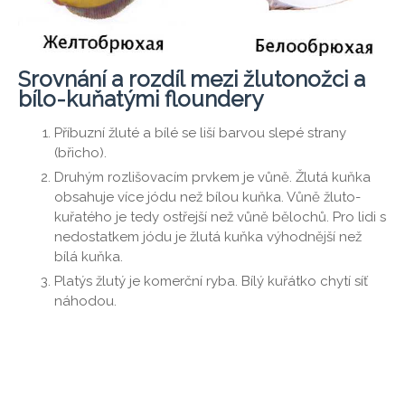
Srovnání a rozdíl mezi žlutonožci a
bílo-kuňatými floundery
Příbuzní žluté a bílé se liší barvou slepé strany
(břicho).
Druhým rozlišovacím prvkem je vůně. Žlutá kuňka
obsahuje více jódu než bílou kuňka. Vůně žluto-
kuřatého je tedy ostřejší než vůně bělochů. Pro lidi s
nedostatkem jódu je žlutá kuňka výhodnější než
bílá kuňka.
Platýs žlutý je komerční ryba. Bílý kuřátko chytí síť
náhodou.