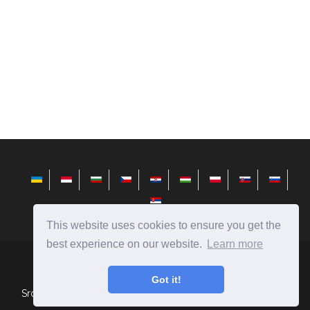
This website uses cookies to ensure you get the
best experience on our website.
Learn more
cs.avktarget.com
Ⓒ
2026
Got it!
Srovnání lidí, předmětů, jevů, automobilů, potravin a dalších.