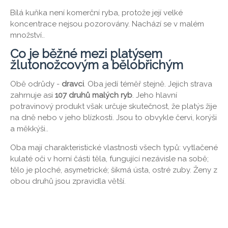
Bílá kuňka není komerční ryba, protože její velké
koncentrace nejsou pozorovány. Nachází se v malém
množství..
Co je běžné mezi platýsem
žlutonožcovým a bělobřichým
Obě odrůdy -
dravci
. Oba jedí téměř stejně. Jejich strava
zahrnuje asi
107 druhů malých ryb
. Jeho hlavní
potravinový produkt však určuje skutečnost, že platýs žije
na dně nebo v jeho blízkosti. Jsou to obvykle červi, korýši
a měkkýši..
Oba mají charakteristické vlastnosti všech typů: vytlačené
kulaté oči v horní části těla, fungující nezávisle na sobě;
tělo je ploché, asymetrické; šikmá ústa, ostré zuby. Ženy z
obou druhů jsou zpravidla větší.