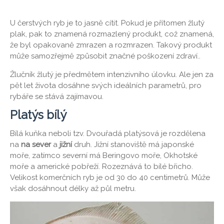
U čerstvých ryb je to jasně cítit. Pokud je přítomen žlutý
plak, pak to znamená rozmazlený produkt, což znamená,
že byl opakovaně zmrazen a rozmrazen. Takový produkt
může samozřejmě způsobit značné poškození zdraví..
Žlučník žlutý je předmětem intenzivního úlovku. Ale jen za
pět let života dosáhne svých ideálních parametrů, pro
rybáře se stává zajímavou.
Platýs bílý
Bílá kuňka neboli tzv. Dvouřadá platýsová je rozdělena
na
na sever
a
jižní
druh. Jižní stanoviště má japonské
moře, zatímco severní má Beringovo moře, Okhotské
moře a americké pobřeží. Rozeznává to bílé břicho.
Velikost komerčních ryb je od 30 do 40 centimetrů. Může
však dosáhnout délky až půl metru.