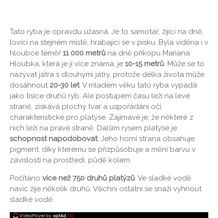
Tato ryba je opravdu úžasná. Je to samotář, žijící na dně,
lovící na stejném místě, hrabající se v písku. Byla viděna i v
hloubce téměř
11 000 metrů
na dně příkopu Mariana.
Hloubka, která je jí více známá, je
10-15 metrů
. Může se to
nazývat játra s dlouhými játry, protože délka života může
dosáhnout
20-30 let
. V mladém věku tato ryba vypadá
jako tisíce druhů ryb. Ale postupem času leží na levé
straně, získává plochý tvar a uspořádání očí,
charakteristické pro platýse. Zajímavé je, že některé z
nich leží na pravé straně. Dalším rysem platýse je
schopnost napodobovat
. Jeho horní strana obsahuje
pigment, díky kterému se přizpůsobuje a mění barvu v
závislosti na prostředí, půdě kolem.
Počítáno
více než 750 druhů platýzů
. Ve sladké vodě
navíc žije několik druhů. Všichni ostatní se snaží vyhnout
sladké vodě..