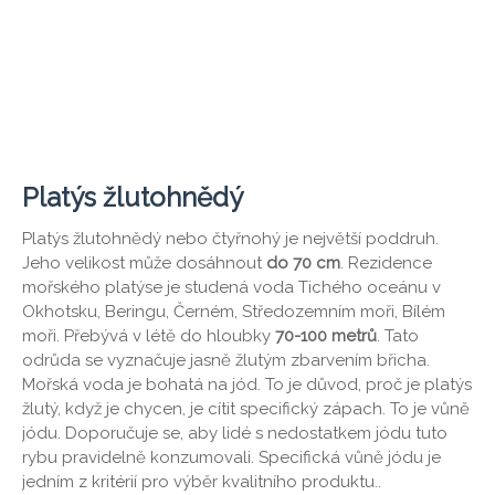
Platýs žlutohnědý
Platýs žlutohnědý nebo čtyřnohý je největší poddruh.
Jeho velikost může dosáhnout
do 70 cm
. Rezidence
mořského platýse je studená voda Tichého oceánu v
Okhotsku, Beringu, Černém, Středozemním moři, Bílém
moři. Přebývá v létě do hloubky
70-100 metrů
. Tato
odrůda se vyznačuje jasně žlutým zbarvením břicha.
Mořská voda je bohatá na jód. To je důvod, proč je platýs
žlutý, když je chycen, je cítit specifický zápach. To je vůně
jódu. Doporučuje se, aby lidé s nedostatkem jódu tuto
rybu pravidelně konzumovali. Specifická vůně jódu je
jedním z kritérií pro výběr kvalitního produktu..