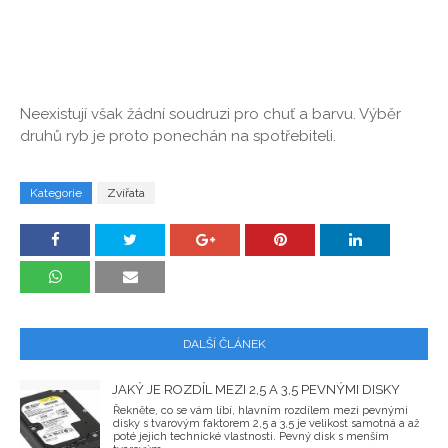
Neexistují však žádní soudruzi pro chuť a barvu. Výběr
druhů ryb je proto ponechán na spotřebiteli.
Kategorie
Zvířata
DALŠÍ ČLÁNEK
JAKÝ JE ROZDÍL MEZI 2,5 A 3,5 PEVNÝMI DISKY
Řekněte, co se vám líbí, hlavním rozdílem mezi pevnými
disky s tvarovým faktorem 2,5 a 3,5 je velikost samotná a až
poté jejich technické vlastnosti. Pevný disk s menším