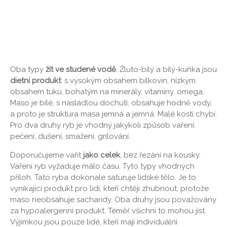
Oba typy
žít ve studené vodě
. Žluto-bílý a bílý-kuňka jsou
dietní produkt
: s vysokým obsahem bílkovin, nízkým
obsahem tuku, bohatým na minerály, vitamíny, omega.
Maso je bílé, s nasládlou dochutí, obsahuje hodně vody,
a proto je struktura masa jemná a jemná. Malé kosti chybí.
Pro dva druhy ryb je vhodný jakýkoli způsob vaření:
pečení, dušení, smažení, grilování.
Doporučujeme vařit
jako celek
, bez řezání na kousky.
Vaření ryb vyžaduje málo času. Tyto typy vhodných
příloh. Tato ryba dokonale saturuje lidské tělo. Je to
vynikající produkt pro lidi, kteří chtějí zhubnout, protože
maso neobsahuje sacharidy. Oba druhy jsou považovány
za hypoalergenní produkt. Téměř všichni to mohou jíst.
Výjimkou jsou pouze lidé, kteří mají individuální