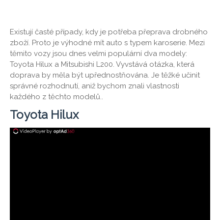
Existují časté případy, kdy je potřeba přeprava drobného
zboží. Proto je výhodné mít auto s typem karoserie. Mezi
těmito vozy jsou dnes velmi populární dva modely:
Toyota Hilux a Mitsubishi L200. Vyvstává otázka, která
doprava by měla být upřednostňována. Je těžké učinit
správné rozhodnutí, aniž bychom znali vlastnosti
každého z těchto modelů..
Toyota Hilux