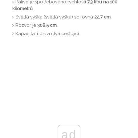
Palivo je spotřebováno rychlostí
7,3 litru na 100
kilometrů
.
Světlá výška (světlá výška) se rovná
22,7 cm
.
Rozvor je
308,5 cm
.
Kapacita: řidič a čtyři cestující.
ad