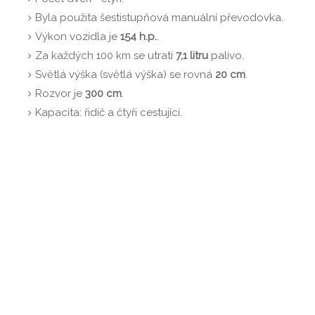
Byla použita šestistupňová manuální převodovka.
Výkon vozidla je
154 h.p.
.
Za každých 100 km se utratí
7,1 litru
palivo.
Světlá výška (světlá výška) se rovná
20 cm
.
Rozvor je
300 cm
.
Kapacita: řidič a čtyři cestující.