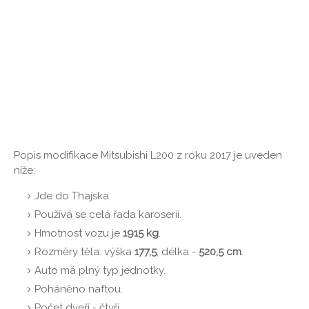
Popis modifikace Mitsubishi L200 z roku 2017 je uveden
níže:
Jde do Thajska.
Používá se celá řada karoserií.
Hmotnost vozu je
1915 kg
.
Rozměry těla: výška
177,5
, délka -
520,5 cm
.
Auto má plný typ jednotky.
Poháněno naftou.
Počet dveří - čtyři.