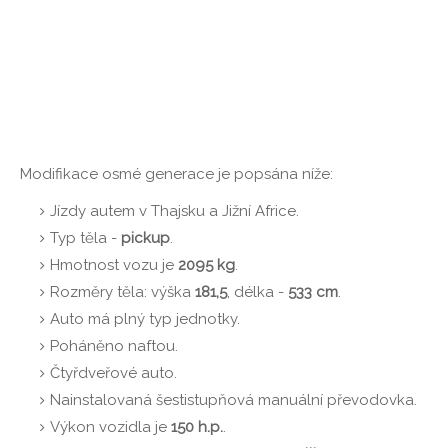
Modifikace osmé generace je popsána níže:
Jízdy autem v Thajsku a Jižní Africe.
Typ těla -
pickup
.
Hmotnost vozu je
2095 kg
.
Rozměry těla: výška
181,5
, délka -
533 cm
.
Auto má plný typ jednotky.
Poháněno naftou.
Čtyřdveřové auto.
Nainstalovaná šestistupňová manuální převodovka.
Výkon vozidla je
150 h.p.
.