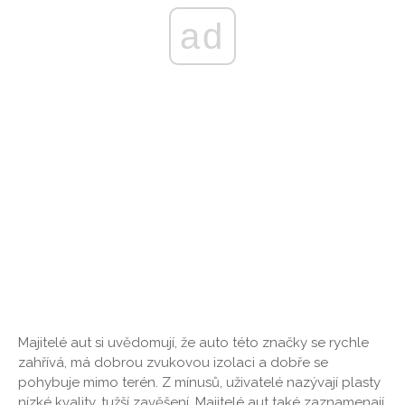
ad
Majitelé aut si uvědomují, že auto této značky se rychle
zahřívá, má dobrou zvukovou izolaci a dobře se
pohybuje mimo terén. Z mínusů, uživatelé nazývají plasty
nízké kvality, tužší zavěšení. Majitelé aut také zaznamenají