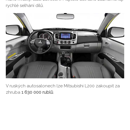
rychlé selhání dílů.
V ruských autosalonech lze Mitsubishi L200 zakoupit za
zhruba
1 630 000 rublů
.