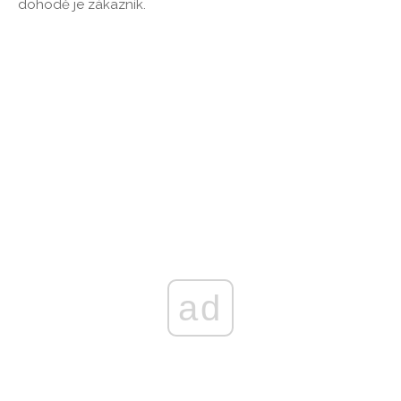
dohodě je zákazník.
ad