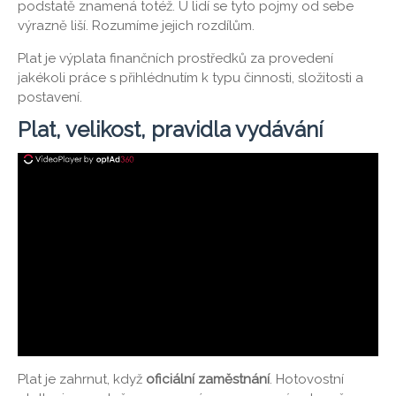
podstatě znamená totéž. U lidí se tyto pojmy od sebe
výrazně liší. Rozumíme jejich rozdílům.
Plat je výplata finančních prostředků za provedení
jakékoli práce s přihlédnutím k typu činnosti, složitosti a
postavení.
Plat, velikost, pravidla vydávání
Plat je zahrnut, když
oficiální zaměstnání
. Hotovostní