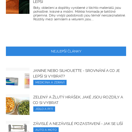
LEPŠÍ
Boty, oblečení a doplňky vyrobené z těchto materiálů jsou
pohodlné, krásné a módní. Měkká hromada je taktilně
příjemná. Díky vnější podobnosti jsou téměř nerozeznatelné.
Rozdíly mezi semišem a velurem jsou...
NEJLEPŠÍ ČLÁNKY
JANINE NEBO SILHOUETTE - SROVNÁNÍ A CO JE
LEPŠÍ SI VYBRAT?
MEDICÍNA A ZDRAVÍ
ZELENÝ A ŽLUTÝ HRÁŠEK, JAKÉ JSOU ROZDÍLY A
CO SI VYBRAT
JÍDLO A PITÍ
ZÁVISLÉ A NEZÁVISLÉ POZASTAVENÍ - JAK SE LIŠÍ
AUTO A MOTO