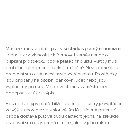
Manažer musí zaplatit plat
v souladu s platnými normami
.
Jednou z povinností je informovat zaměstnance o
připsání prostředků podle platebního listu. Platby musí
proběhnout nejméně dvakrát měsíčně. Nezapomeňte v
pracovní smlouvě uvést místo vydání platu. Prostředky
jsou připsány na osobní bankovní účet nebo jsou
vypláceny po ruce. V hotovosti musí zaměstnanec
podepsat zvláštní výpis.
Existují dva typy platů:
bílá
- úřední plat, který je vyplácen
ve výši stanovené ve smlouvě,
šedá
- úředně pracující
osoba dostává plat ve dvou částech: jedna na základě
pracovní smlouvy, druhá není legálně v jeho rukou.