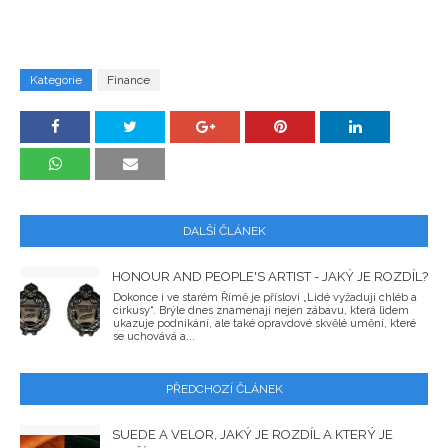
Kategorie
Finance
DALŠÍ ČLÁNEK
HONOUR AND PEOPLE'S ARTIST - JAKÝ JE ROZDÍL?
Dokonce i ve starém Římě je přísloví „Lidé vyžadují chléb a
cirkusy“. Brýle dnes znamenají nejen zábavu, která lidem
ukazuje podnikání, ale také opravdové skvělé umění, které
se uchovává a...
PŘEDCHOZÍ ČLÁNEK
SUEDE A VELOR, JAKÝ JE ROZDÍL A KTERÝ JE