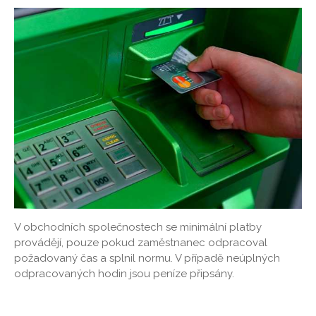
V obchodních společnostech se minimální platby
provádějí, pouze pokud zaměstnanec odpracoval
požadovaný čas a splnil normu. V případě neúplných
odpracovaných hodin jsou peníze připsány.