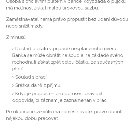
Osoba s oficiálním platem v bance, když žádá o půjčku,
má možnost získat malou úrokovou sazbu.
Zaměstnavatel nemá právo propustit bez udání důvodu
nebo snížit mzdy.
Z minusů:
Doklad o platu v případě nesplaceného úvěru.
Banka se může obrátit na soud a na základě svého
rozhodnutí získat zpět celou částku ze současných
platů.
Soulad s prací.
Srážka daně z příjmu.
Když je propuštěn pro porušení pravidel,
odpovídající záznam je zaznamenán v práci.
Po ukončení své vůle má zaměstnavatel právo donutit
nějakou dobu pracovat.