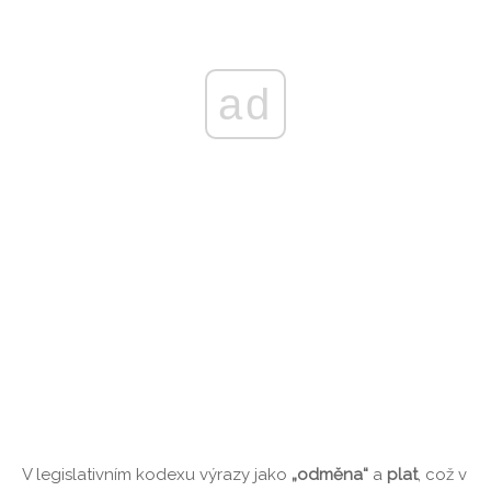
ad
V legislativním kodexu výrazy jako
„odměna“
a
plat
, což v