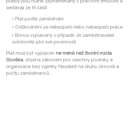
platby jsou nutně zaznamenány v pracovní smlouvě a
sestávají ze tří částí:
Plat podle zaměstnání.
Odškodnění za nebezpečí nebo nebezpečí práce.
Bonus vyplácený v případě, že zaměstnavatel
svědomitě plní své povinnosti.
Plat musí být vyplacen
ne méně než životní mzda
člověka
, zřízena zákonem pro všechny podniky a
organizace bez výjimky. Nezáleží na druhu činnosti a
počtu zaměstnanců.