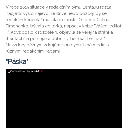
V roce 2015 situace v redakčním týmu Lenta.ru rostla
napjatě: vyšlo najevo, že dříve nebo později by se
redakční kancelář musela rozpustit. O tomto Galina
Timchenko, bývalá editorka, napsal v knize "Vážení editoři
...". Když došlo k rozdělení, objevila se veřejná stránka
„Lentach“ a po nějaké době - ​​„The Real Lentach“.
Navzdory běžným zdrojům jsou nyní různá média s
různými redakčními radami.
"Páska"