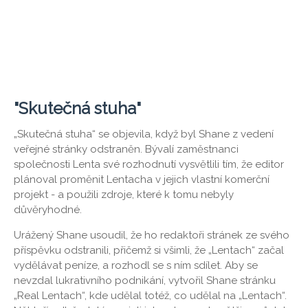
"Skutečná stuha"
„Skutečná stuha“ se objevila, když byl Shane z vedení
veřejné stránky odstraněn. Bývalí zaměstnanci
společnosti Lenta své rozhodnutí vysvětlili tím, že editor
plánoval proměnit Lentacha v jejich vlastní komerční
projekt - a použili zdroje, které k tomu nebyly
důvěryhodné.
Urážený Shane usoudil, že ho redaktoři stránek ze svého
příspěvku odstranili, přičemž si všimli, že „Lentach“ začal
vydělávat peníze, a rozhodl se s ním sdílet. Aby se
nevzdal lukrativního podnikání, vytvořil Shane stránku
„Real Lentach“, kde udělal totéž, co udělal na „Lentach“.