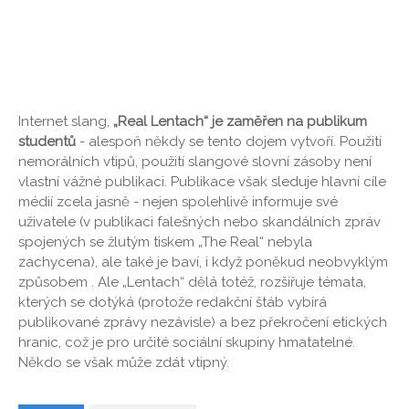
Internet slang,
„Real Lentach“ je zaměřen na publikum
studentů
- alespoň někdy se tento dojem vytvoří. Použití
nemorálních vtipů, použití slangové slovní zásoby není
vlastní vážné publikaci. Publikace však sleduje hlavní cíle
médií zcela jasně - nejen spolehlivě informuje své
uživatele (v publikaci falešných nebo skandálních zpráv
spojených se žlutým tiskem „The Real“ nebyla
zachycena), ale také je baví, i když poněkud neobvyklým
způsobem . Ale „Lentach“ dělá totéž, rozšiřuje témata,
kterých se dotýká (protože redakční štáb vybírá
publikované zprávy nezávisle) a bez překročení etických
hranic, což je pro určité sociální skupiny hmatatelné.
Někdo se však může zdát vtipný.