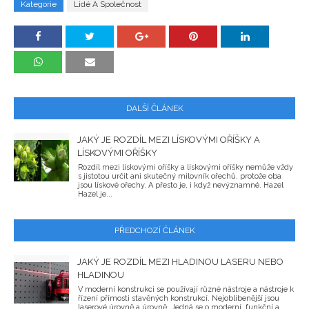
Kategorie
Lidé A Společnost
DALŠÍ ČLÁNEK
JAKÝ JE ROZDÍL MEZI LÍSKOVÝMI OŘÍŠKY A
LÍSKOVÝMI OŘÍŠKY
Rozdíl mezi lískovými oříšky a lískovými oříšky nemůže vždy
s jistotou určit ani skutečný milovník ořechů, protože oba
jsou lískové ořechy. A přesto je, i když nevýznamné. Hazel
Hazel je...
PŘEDCHOZÍ ČLÁNEK
JAKÝ JE ROZDÍL MEZI HLADINOU LASERU NEBO
HLADINOU
V moderní konstrukci se používají různé nástroje a nástroje k
řízení přímosti stavěných konstrukcí. Nejoblíbenější jsou
laserové úrovně a úrovně. Jedná se o moderní, funkční a