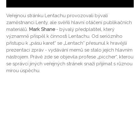
Veřejnou stránku Lentachu provozovali bývalí
zaměstnanci Lenty, ale svěřili hlavní otáčení publikačních
materiálů.
Mark Shane
- bývalý předplatitel, který
významně přispěl k činnosti Lentachu. Od seriózního
přístupu k „pásu karet“ se „Lentach“ přesunul k hravější
prezentaci zpráv - vydávání memů se stalo jejich hlavním
nástrojem. Právě zde se objevila profese „piccher“, kterou
se správci jiných veřejných stránek snaží přijímat s různou
mírou úspěchu.