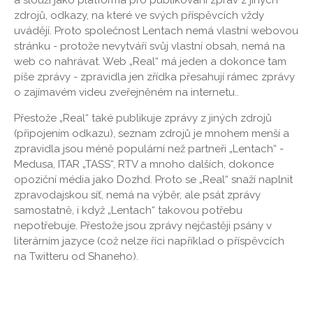
zdrojů, odkazy, na které ve svých příspěvcích vždy
uvádějí. Proto společnost Lentach nemá vlastní webovou
stránku - protože nevytváří svůj vlastní obsah, nemá na
web co nahrávat. Web „Real“ má jeden a dokonce tam
píše zprávy - zpravidla jen zřídka přesahují rámec zprávy
o zajímavém videu zveřejněném na internetu..
Přestože „Real“ také publikuje zprávy z jiných zdrojů
(připojením odkazu), seznam zdrojů je mnohem menší a
zpravidla jsou méně populární než partneři „Lentach“ -
Medusa, ITAR „TASS“, RTV a mnoho dalších, dokonce
opoziční média jako Dozhd. Proto se „Real“ snaží naplnit
zpravodajskou síť, nemá na výběr, ale psát zprávy
samostatně, i když „Lentach“ takovou potřebu
nepotřebuje. Přestože jsou zprávy nejčastěji psány v
literárním jazyce (což nelze říci například o příspěvcích
na Twitteru od Shaneho).