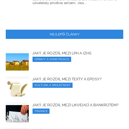
uživatelsky přívětivá zařízení. Jsou...
NEJLEPŠÍ ČLÁNKY
JAKÝ JE ROZDÍL MEZI LPH A IZHS
OPRAVY A KONSTRUKCE
JAKÝ JE ROZDÍL MEZI TEXTY A EPOSY?
KULTURA A SPOLEČNOST
JAKÝ JE ROZDÍL MEZI LIKVIDACÍ A BANKROTEM?
FINANCE