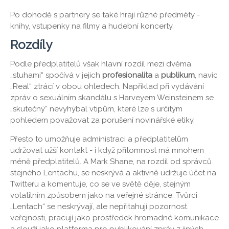
Po dohodě s partnery se také hrají různé předměty -
knihy, vstupenky na filmy a hudební koncerty.
Rozdíly
Podle předplatitelů však hlavní rozdíl mezi dvěma
„stuhami“ spočívá v jejich
profesionalita
a
publikum
, navíc
„Real“ ztrácí v obou ohledech. Například při vydávání
zpráv o sexuálním skandálu s Harveyem Weinsteinem se
„skutečný“ nevyhýbal vtipům, které lze s určitým
pohledem považovat za porušení novinářské etiky.
Přesto to umožňuje administraci a předplatitelům
udržovat užší kontakt - i když přítomnost má mnohem
méně předplatitelů. A Mark Shane, na rozdíl od správců
stejného Lentachu, se neskrývá a aktivně udržuje účet na
Twitteru a komentuje, co se ve světě děje, stejným
volatilním způsobem jako na veřejné stránce. Tvůrci
„Lentach“ se neskrývají, ale nepřitahují pozornost
veřejnosti, pracují jako prostředek hromadné komunikace
a slouží jako platforma pro publikování zpráv z jiných