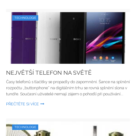
TECHNOLOGIE
NEJVĚTŠÍ TELEFON NA SVĚTĚ
Časy telefonů s tlačítky se propadly do zapomnění. Šance na splnění
rozpočtu „buttonphone“ na digitálním trhu se rovná splnění slona v
tundře. Současní uživatelé nemají zájem o pohodlí při používání...
PŘEČTĚTE SI VÍCE
TECHNOLOGIE