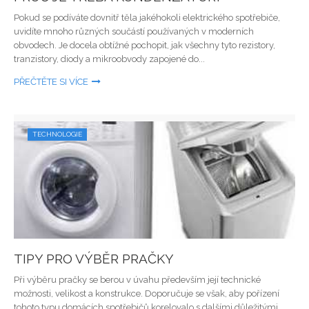
Pokud se podíváte dovnitř těla jakéhokoli elektrického spotřebiče,
uvidíte mnoho různých součástí používaných v moderních
obvodech. Je docela obtížné pochopit, jak všechny tyto rezistory,
tranzistory, diody a mikroobvody zapojené do...
PŘEČTĚTE SI VÍCE
TECHNOLOGIE
TIPY PRO VÝBĚR PRAČKY
Při výběru pračky se berou v úvahu především její technické
možnosti, velikost a konstrukce. Doporučuje se však, aby pořízení
tohoto typu domácích spotřebičů korelovalo s dalšími důležitými