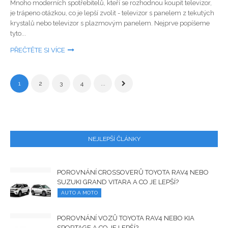
Mnoho moderních spotřebitelů, kteří se rozhodnou koupit televizor,
je trápeno otázkou, co je lepší zvolit - televizor s panelem z tekutých
krystalů nebo televizor s plazmovým panelem. Nejprve popíšeme
tyto...
PŘEČTĚTE SI VÍCE
1
2
3
4
...
NEJLEPŠÍ ČLÁNKY
POROVNÁNÍ CROSSOVERŮ TOYOTA RAV4 NEBO
SUZUKI GRAND VITARA A CO JE LEPŠÍ?
AUTO A MOTO
POROVNÁNÍ VOZŮ TOYOTA RAV4 NEBO KIA
SPORTAGE A CO JE LEPŠÍ?