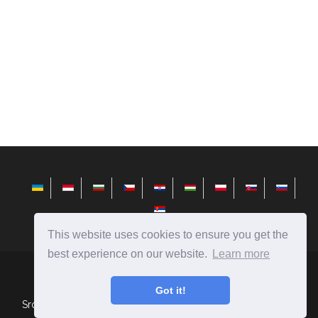
This website uses cookies to ensure you get the
best experience on our website.
Learn more
cs.avktarget.com
Ⓒ
2026
Got it!
Srovnání lidí, předmětů, jevů, automobilů, potravin a dalších.