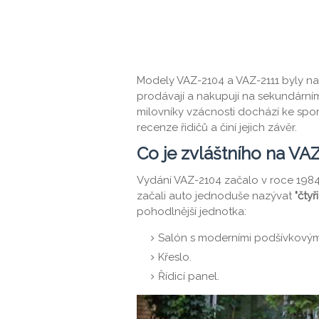
Modely VAZ-2104 a VAZ-2111 byly na
prodávají a nakupují na sekundární
milovníky vzácnosti dochází ke sporů
recenze řidičů a činí jejich závěr.
Co je zvláštního na VA
Vydání VAZ-2104 začalo v roce 1984.
začali auto jednoduše nazývat
"čtyři
pohodlnější jednotka:
Salón s moderními podšívkovými
Křeslo.
Řídicí panel.