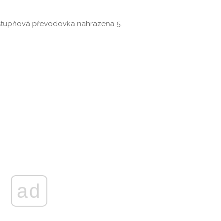
řstupňová převodovka nahrazena 5.
ad