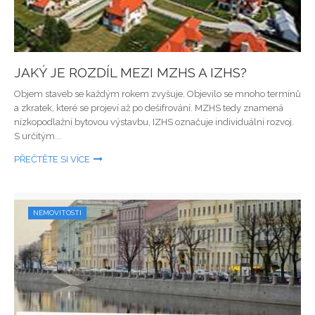
JAKÝ JE ROZDÍL MEZI MZHS A IZHS?
Objem staveb se každým rokem zvyšuje. Objevilo se mnoho termínů
a zkratek, které se projeví až po dešifrování. MZHS tedy znamená
nízkopodlažní bytovou výstavbu, IZHS označuje individuální rozvoj.
S určitým...
PŘEČTĚTE SI VÍCE
NEMOVITOSTI